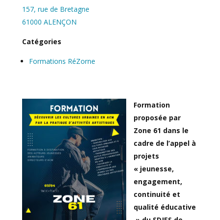
157, rue de Bretagne
61000 ALENÇON
Catégories
Formations RéZorne
Form
ation
proposée par
Zone 61 dans le
cadre de l’appel à
projets
« jeunesse,
engagement,
continuité et
qualité éducative
» du SDJES de